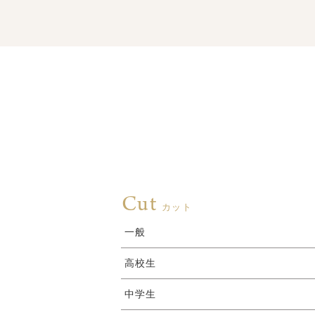
Cut
カット
一般
高校生
中学生