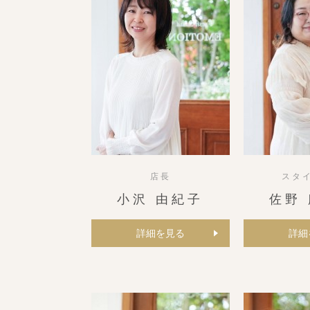
店長
スタ
小沢 由紀子
佐野
詳細を見る
詳細